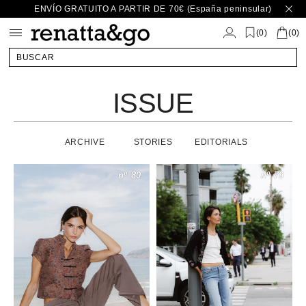
Ir
ENVÍO GRATUITO A PARTIR DE 70€ (España peninsular)
directamente
al contenido
(
)
0
(0)
BUSCAR
ISSUE
ARCHIVE
STORIES
EDITORIALS
nº 80
nº 79