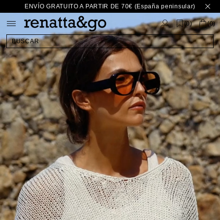
Ir
ENVÍO GRATUITO A PARTIR DE 70€ (España peninsular)
directamente
al contenido
(
)
0
(0)
BUSCAR