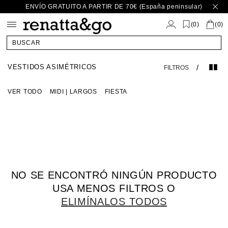
Ir
ENVÍO GRATUITO A PARTIR DE 70€ (España peninsular)
directamente
al contenido
(
)
0
(0)
BUSCAR
VESTIDOS ASIMÉTRICOS
/
FILTROS
VER TODO
MIDI | LARGOS
FIESTA
NO SE ENCONTRÓ NINGÚN PRODUCTO
USA MENOS FILTROS O
ELIMÍNALOS TODOS